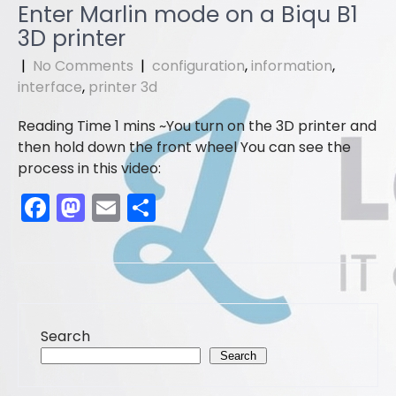
e
o
l
e
Enter Marlin mode on a Biqu B1
b
d
3D printer
o
o
|
No Comments
|
configuration
,
information
,
o
n
interface
,
printer 3d
k
You turn on the 3D printer and
then hold down the front wheel You can see the
process in this video:
F
M
E
S
a
a
m
h
c
st
ai
ar
e
o
l
e
b
d
Search
o
o
Search
o
n