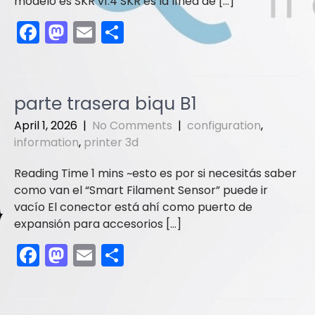
modelo es SKR v1.4 SKR es la línea de […]
F
M
E
S
a
a
m
h
c
st
ai
ar
e
o
l
e
parte trasera biqu B1
b
d
April 1, 2026
|
No Comments
|
configuration
,
o
o
information
,
printer 3d
o
n
esto es por si necesitás saber
k
como van el “Smart Filament Sensor” puede ir
vacío El conector está ahí como puerto de
expansión para accesorios […]
F
M
E
S
a
a
m
h
c
st
ai
ar