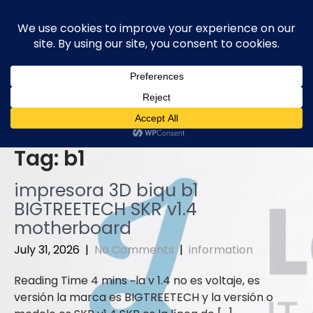
Skip
to
content
Tag:
b1
impresora 3D biqu b1
BIGTREETECH SKR v1.4
motherboard
July 31, 2026
|
No Comments
|
information
la v 1.4 no es voltaje, es
versión la marca es BIGTREETECH y la versión o