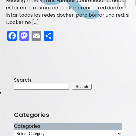
ambos contenedores deben
estar en la misma red docker crear la red docker:
listar todas las redes docker: para borrar una red: si
Docker no […]
F
M
E
S
a
a
m
h
c
st
ai
ar
e
o
l
e
b
d
Search
o
o
Search
o
n
k
Categories
Categories