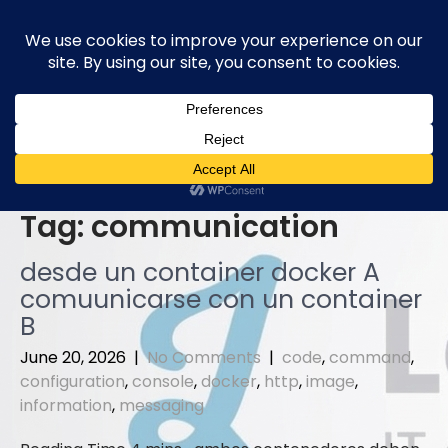
Skip
to
content
Tag:
communication
desde un container docker A
comuunicarse con un container
B
June 20, 2026
|
No Comments
|
code
,
command
,
configuration
,
console
,
docker
,
http
,
image
,
information
,
messaging