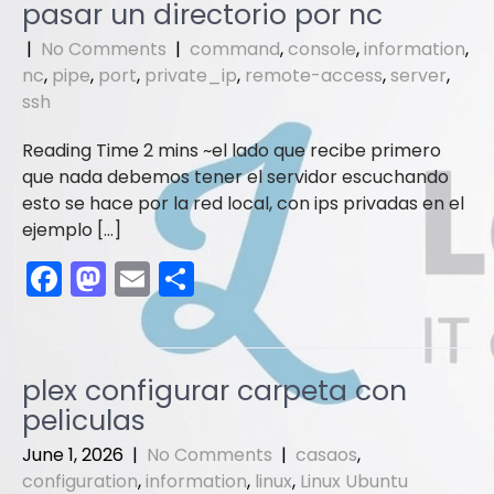
e
o
l
e
pasar un directorio por nc
b
d
|
No Comments
|
command
,
console
,
information
,
o
o
nc
,
pipe
,
port
,
private_ip
,
remote-access
,
server
,
ssh
o
n
k
el lado que recibe primero
que nada debemos tener el servidor escuchando
esto se hace por la red local, con ips privadas en el
ejemplo […]
F
M
E
S
a
a
m
h
c
st
ai
ar
e
o
l
e
plex configurar carpeta con
b
d
peliculas
o
o
June 1, 2026
|
No Comments
|
casaos
,
o
n
configuration
,
information
,
linux
,
Linux Ubuntu