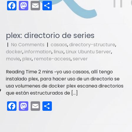
F
M
E
S
a
a
m
h
c
st
ai
ar
e
o
l
e
plex: directorio de series
b
d
|
No Comments
|
casaos
,
directory-structure
,
o
o
docker
,
information
,
linux
,
Linux Ubuntu Server
,
movie
o
,
plex
n
,
remote-access
,
server
k
yo uso casaos, allí tengo
instalado plex, para hacer uso de un directorio se
usa volumenes de docker plex escanea directorios
que están estructurados de […]
F
M
E
S
a
a
m
h
c
st
ai
ar