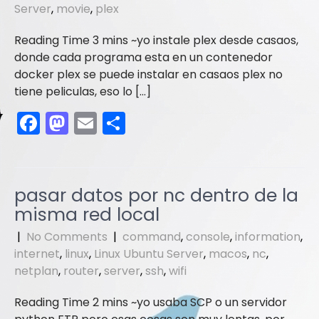
Server
,
movie
,
plex
k
yo instale plex desde casaos,
donde cada programa esta en un contenedor
docker plex se puede instalar en casaos plex no
tiene peliculas, eso lo […]
F
M
E
S
a
a
m
h
c
st
ai
ar
e
o
l
e
pasar datos por nc dentro de la
b
d
misma red local
o
o
|
No Comments
|
command
,
console
,
information
,
o
n
internet
,
linux
,
Linux Ubuntu Server
,
macos
,
nc
,
netplan
,
router
,
server
,
ssh
,
wifi
k
yo usaba SCP o un servidor