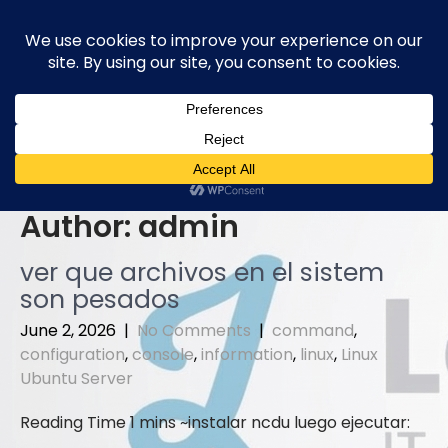
Skip
to
content
Author:
admin
ver que archivos en el sistem
son pesados
June 2, 2026
|
No Comments
|
command
,
configuration
,
console
,
information
,
linux
,
Linux
Ubuntu Server
instalar ncdu luego ejecutar: