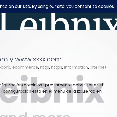
H
com y www.xxxx.com
ecord
,
ecommerce
,
http
,
https
,
information
,
internet
,
nfiguración/dominios (previamente debes tener el
(configuración esta en el menú de la izquierda en