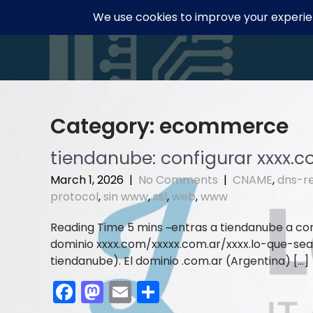
Skip
to
content
Category:
ecommerce
tiendanube: configurar xxxx.
March 1, 2026
|
No Comments
|
CNAME
,
dns-r
protocol
,
sin www
,
ssl
,
web
,
www
entras a tiendanube a co
dominio xxxx.com/xxxxx.com.ar/xxxx.lo-que-sea 
tiendanube). El dominio .com.ar (Argentina) […]
F
M
E
S