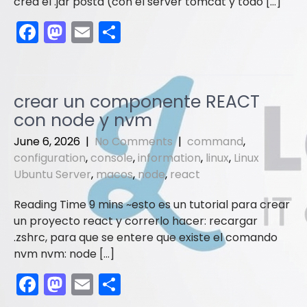
crea el .jar posta (con el server tomcat y todo […]
F
M
E
S
a
a
m
h
c
st
ai
ar
e
o
l
e
crear un componente REACT
b
d
con node y nvm
o
o
June 6, 2026
|
No Comments
|
command
,
o
n
configuration
,
console
,
information
,
linux
,
Linux
Ubuntu Server
,
macos
,
node
,
react
k
esto es un tutorial para crear
un proyecto react y correrlo hacer: recargar
.zshrc, para que se entere que existe el comando
nvm nvm: node […]
F
M
E
S
a
a
m
h