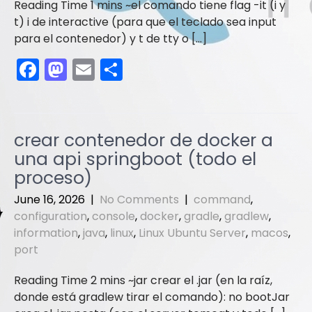
el comando tiene flag -it (i y
t) i de interactive (para que el teclado sea input
para el contenedor) y t de tty o […]
F
M
E
S
a
a
m
h
c
st
ai
ar
e
o
l
e
crear contenedor de docker a
b
d
una api springboot (todo el
o
o
proceso)
o
n
June 16, 2026
|
No Comments
|
command
,
configuration
,
console
,
docker
,
gradle
,
gradlew
,
k
information
,
java
,
linux
,
Linux Ubuntu Server
,
macos
,
port
jar crear el .jar (en la raíz,
donde está gradlew tirar el comando): no bootJar