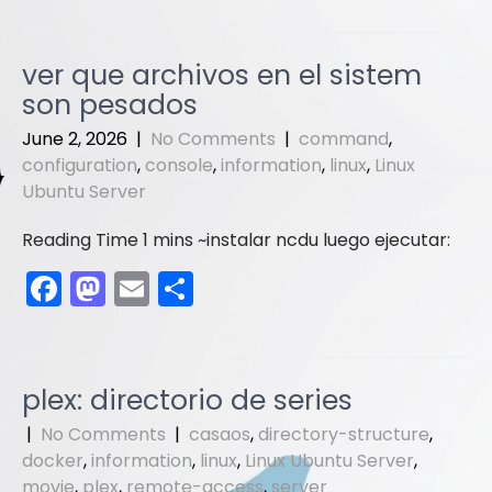
c
st
ai
ar
e
o
l
e
ver que archivos en el sistem
b
d
son pesados
o
o
June 2, 2026
|
No Comments
|
command
,
o
n
configuration
,
console
,
information
,
linux
,
Linux
Ubuntu Server
k
instalar ncdu luego ejecutar:
F
M
E
S
a
a
m
h
c
st
ai
ar
e
o
l
e
plex: directorio de series
b
d
|
No Comments
|
casaos
,
directory-structure
,
o
o
docker
,
information
,
linux
,
Linux Ubuntu Server
,
movie
,
plex
,
remote-access
,
server