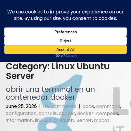
Skip
to
content
Category:
Linux Ubuntu
Server
abrir una terminal en un
contenedor docker
June 25, 2026
|
No Comments
|
code
,
command
,
configuration
,
console
,
docker
,
docker-compose
,
information
,
linux
,
Linux Ubuntu Server
,
macos