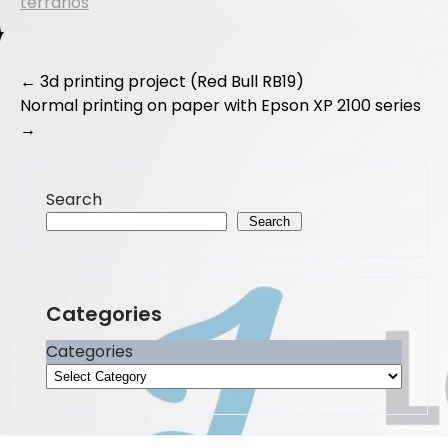
terrarios
e
o
l
e
b
d
Post
o
o
←
3d printing project (Red Bull RB19)
Normal printing on paper with Epson XP 2100 series
navigation
o
n
→
k
Search
Search
Categories
Categories