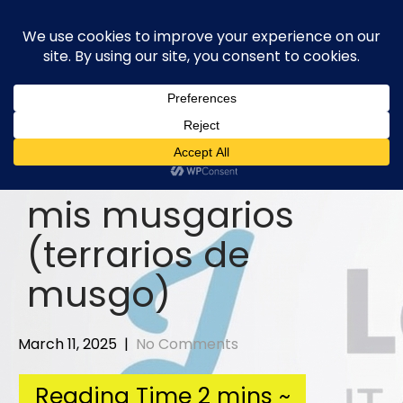
Skip
to
content
mis musgarios
(terrarios de
musgo)
March 11, 2025
|
No Comments