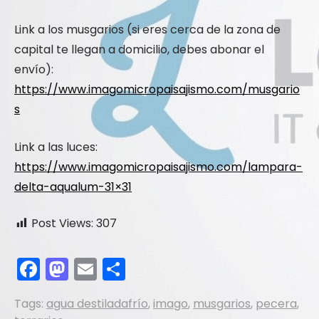
Link a los musgarios (si eres cerca de la zona de
capital te llegan a domicilio, debes abonar el
envío):
https://www.imagomicropaisajismo.com/musgario
s
Link a las luces:
https://www.imagomicropaisajismo.com/lampara-
delta-aqualum-31×31
Post Views:
307
F
M
E
S
a
a
m
h
Tags:
agua destiladafrío
,
imago
,
musgarios
,
pecera
,
c
st
ai
ar