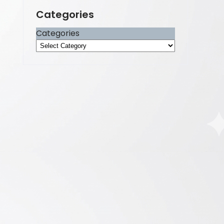
Categories
Categories