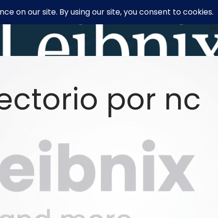
H
ectorio por nc