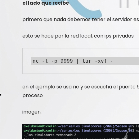
el lado que recibe
primero que nada debemos tener el servidor 
esto se hace por la red local, con ips privadas
nc -l -p 9999 | tar -xvf -
en el ejemplo se usa nc y se escucha el puerto 
proceso
imagen: