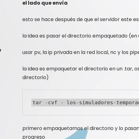
el lado que envía
esto se hace después de que el servidor este 
la idea es pasar el directorio empaquetado (en 
usar pv, la ip privada en la red local, nc y los pip
la idea es empaquetar el directorio en un .tar, o
directorio)
tar -cvf - los-simuladores-tempora
primero empaquetamos el directorio y lo pasa
progreso