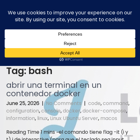
Skip
to
content
Tag:
bash
abrir una terminal en un
contenedor docker
June 25, 2026
|
No Comments
|
code
,
command
,
configuration
,
console
,
docker
,
docker-compose
,
information
,
linux
,
Linux Ubuntu Server
,
macos
el comando tiene flag -it (i y
t) i de interactive (para que el teclado sea input