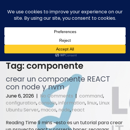
Skip
to
content
Tag:
componente
crear un componente REACT
con node y nvm
June 6, 2026
|
No Comments
|
command
,
configuration
,
console
,
information
,
linux
,
Linux
Ubuntu Server
,
macos
,
node
,
react
esto es un tutorial para crear
un proyecto react y correrlo hacer: recargar