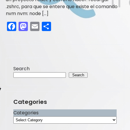
.zshrc, para que se entere que existe el comando
nvm nvm: node […]
F
M
E
S
a
a
m
h
c
st
ai
ar
e
o
l
e
b
d
Search
o
o
Search
o
n
k
Categories
Categories