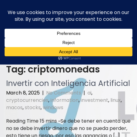
Skip
to
content
Tag:
criptomonedas
Invertir con Inteligencia Artificial
March 8, 2025
|
No Comments
|
ai
,
cryptocurrencies
,
information
,
investment
,
linux
,
macos
,
stocks
,
windows
Se debe tener en cuenta que
no se debe invertir dinero que no se pueda perder,
esto tiene un riesgo, por eso las ganancias o […]