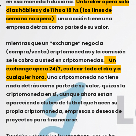
en esa moneda fiduciaria.
Un broker opera solo
días hábiles y de 11 hs a 18 hs ( los fines de
semana no opera).
una acción tiene una
empresa detras como parte de su valor.
mientras que un “exchange” negocia
(compra/venta) criptomonedas y la comisión
se le cobra a usted en criptomonedas.
Un
exchange opera 24/7, es decir todo el día y a
cualquier hora.
Una criptomoneda no tiene
nada detrás como parte de su valor, quizas la
criptomoneda en sí, aunque ahora estan
apareciendo clubes de futbol que hacen su
propia criptomoneda, empresas o deseos de
proyectos para financiarse.
También es importante mencionar que en los