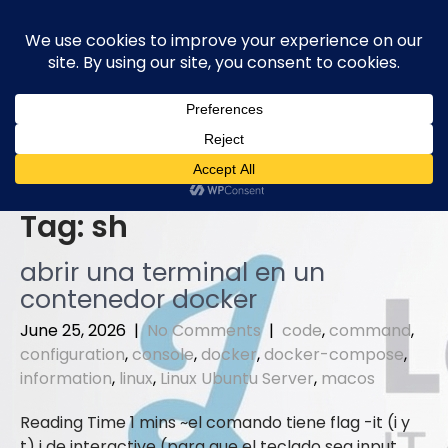
Skip
to
content
Tag:
sh
abrir una terminal en un
contenedor docker
June 25, 2026
|
No Comments
|
code
,
command
,
configuration
,
console
,
docker
,
docker-compose
,
information
,
linux
,
Linux Ubuntu Server
,
macos
el comando tiene flag -it (i y
t) i de interactive (para que el teclado sea input